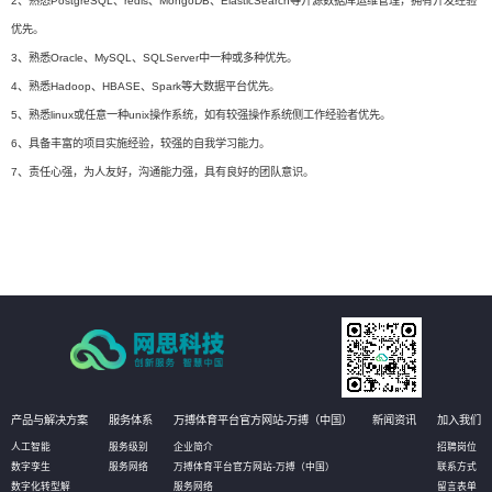
2、熟悉PostgreSQL、redis、MongoDB、ElasticSearch等开源数据库运维管理，拥有开发经验
优先。
3、熟悉Oracle、MySQL、SQLServer中一种或多种优先。
4、熟悉Hadoop、HBASE、Spark等大数据平台优先。
5、熟悉linux或任意一种unix操作系统，如有较强操作系统侧工作经验者优先。
6、具备丰富的项目实施经验，较强的自我学习能力。
7、责任心强，为人友好，沟通能力强，具有良好的团队意识。
产品与解决方案
服务体系
万搏体育平台官方网站-万搏（中国）
新闻资讯
加入我们
人工智能
服务级别
企业简介
招聘岗位
数字孪生
服务网络
万搏体育平台官方网站-万搏（中国）
联系方式
数字化转型解
服务网络
留言表单