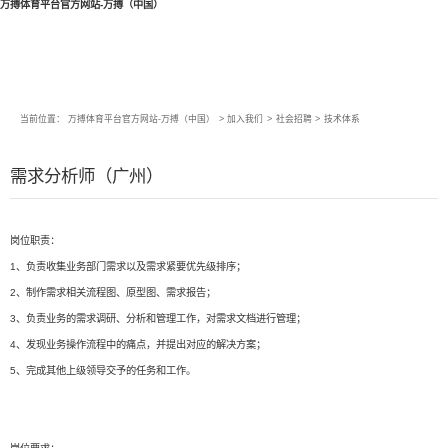
万搏体育平台官方网站-万搏（中国）
当前位置：
万搏体育平台官方网站-万搏（中国）
>
加入我们
>
社会招聘
>
技术体系
需求分析师（广州）
岗位职责：
1、负责收集业务部门需求以及需求紧要优先级排序；
2、制作需求相关流程图、原型图、需求报告；
3、负责业务的需求调研、分析和管理工作，对需求文档进行管理；
4、发现业务操作流程中的痛点，并提出对应的解决方案；
5、完成其他上级领导交予的任务和工作。