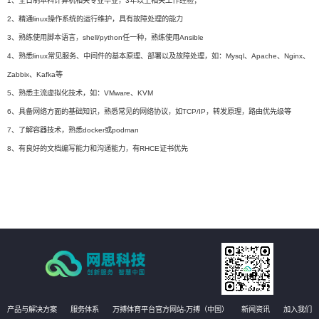
1、全日制本科计算机相关专业毕业，3年以上相关工作经验；
2、精通linux操作系统的运行维护，具有故障处理的能力
3、熟练使用脚本语言，shell/python任一种，熟练使用Ansible
4、熟悉linux常见服务、中间件的基本原理、部署以及故障处理，如：Mysql、Apache、Nginx、
Zabbix、Kafka等
5、熟悉主流虚拟化技术，如：VMware、KVM
6、具备网络方面的基础知识，熟悉常见的网络协议，如TCP/IP，转发原理，路由优先级等
7、了解容器技术，熟悉docker或podman
8、有良好的文档编写能力和沟通能力，有RHCE证书优先
产品与解决方案
服务体系
万搏体育平台官方网站-万搏（中国）
新闻资讯
加入我们